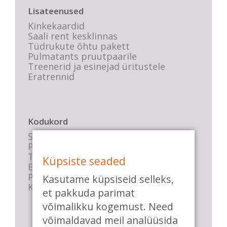
Lisateenused
Kinkekaardid
Saali rent kesklinnas
Tüdrukute õhtu pakett
Pulmatants pruutpaarile
Treenerid ja esinejad üritustele
Eratrennid
Kodukord
Stuudio sisekord
Privaatsustingimused
Tasemete kirjeldused
Küpsiste seaded
E-poe tingimused
Parkimise info
Kasutame küpsiseid selleks,
KKK
et pakkuda parimat
võimalikku kogemust. Need
võimaldavad meil analüüsida