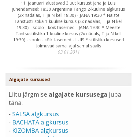
11. jaanuaril alustavad 3 uut kursust Jana ja Luisi
juhendamisel: 18:30 Argentiina Tango 2-kuuline algkursus
(2x nädalas, T ja N kell 18:30) - JANA 19:30 * Naiste
Tanstustilistika 1-kuuline kursus (2x nädalas, T ja N kell
19:30) - soolo - kõik tasemed - JANA 19:30 * Meeste
Tantsustilistika 1-kuuline kursus (2x nädals, T ja N kell
19:30) - soolo - kõik tasemed - LUIS * stilistika kursused
toimuvad samal ajal samal saalis
03.01.2011
Algajate kursused
Liitu järgmise
algajate kursusega
juba
täna:
-
SALSA algkursus
-
BACHATA algkursus
-
KIZOMBA algkursus