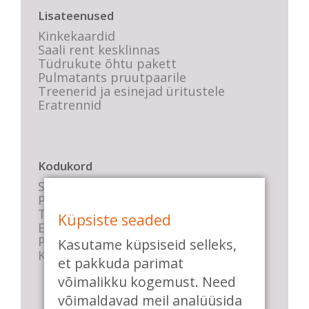
Lisateenused
Kinkekaardid
Saali rent kesklinnas
Tüdrukute õhtu pakett
Pulmatants pruutpaarile
Treenerid ja esinejad üritustele
Eratrennid
Kodukord
Stuudio sisekord
Privaatsustingimused
Tasemete kirjeldused
Küpsiste seaded
E-poe tingimused
Parkimise info
Kasutame küpsiseid selleks,
KKK
et pakkuda parimat
võimalikku kogemust. Need
võimaldavad meil analüüsida