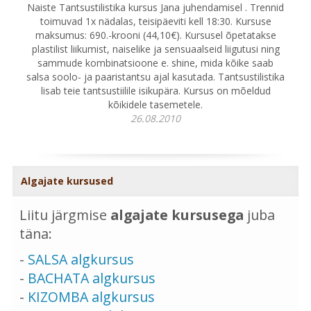
Naiste Tantsustilistika kursus Jana juhendamisel . Trennid
toimuvad 1x nädalas, teisipäeviti kell 18:30. Kursuse
maksumus: 690.-krooni (44,10€). Kursusel õpetatakse
plastilist liikumist, naiselike ja sensuaalseid liigutusi ning
sammude kombinatsioone e. shine, mida kõike saab
salsa soolo- ja paaristantsu ajal kasutada. Tantsustilistika
lisab teie tantsustiilile isikupära. Kursus on mõeldud
kõikidele tasemetele.
26.08.2010
Algajate kursused
Liitu järgmise
algajate kursusega
juba
täna:
-
SALSA algkursus
-
BACHATA algkursus
-
KIZOMBA algkursus