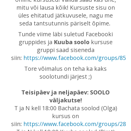
mitu või lausa kõik! Kursuste sisu on
üles ehitatud jätkuvusele, nagu me
seda tantsutunnis päriselt õpime.
Tunde viime läbi suletud Facebooki
gruppides ja
Kuuba soolo
kursuse
gruppi saad siseneda
siin:
https://www.facebook.com/groups/850
Tore võimalus on teha ka kaks
soolotundi järjest ;)
Teisipäev ja neljapäev: SOOLO
väljakutse!
T ja N kell 18:00 Bachata soolod (Olga)
kursus on
siin:
https://www.facebook.com/groups/287