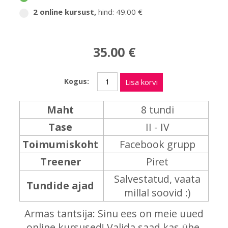
2 online kursust
,
hind: 49.00 €
35.00 €
Kogus:
Lisa korvi
Maht
8 tundi
Tase
II - IV
Toimumiskoht
Facebook grupp
Treener
Piret
Salvestatud, vaata
Tundide ajad
millal soovid :)
Armas tantsija: Sinu ees on meie uued
online kursused! Valida saad kas ühe,