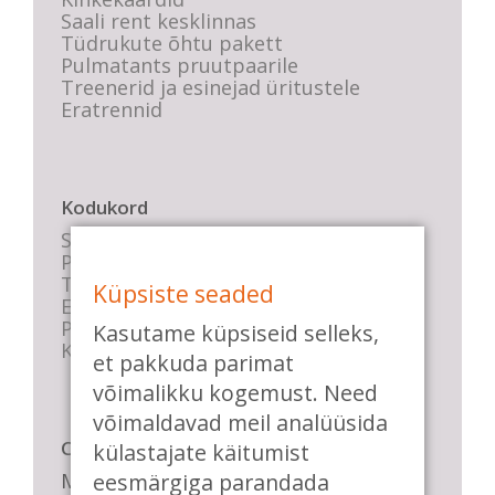
Saali rent kesklinnas
Tüdrukute õhtu pakett
Pulmatants pruutpaarile
Treenerid ja esinejad üritustele
Eratrennid
Kodukord
Stuudio sisekord
Privaatsustingimused
Tasemete kirjeldused
Küpsiste seaded
E-poe tingimused
Parkimise info
Kasutame küpsiseid selleks,
KKK
et pakkuda parimat
võimalikku kogemust. Need
võimaldavad meil analüüsida
Casa de Baile
külastajate käitumist
Me pühendume lõbusale olemisele,
eesmärgiga parandada