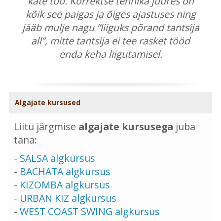
käte töö. Korrektse tehnika juures on
kõik see paigas ja õiges ajastuses ning
jääb mulje nagu “liiguks põrand tantsija
all”, mitte tantsija ei tee rasket tööd
enda keha liigutamisel.
Algajate kursused
Liitu järgmise
algajate kursusega
juba
täna:
-
SALSA algkursus
-
BACHATA algkursus
-
KIZOMBA algkursus
-
URBAN KIZ algkursus
-
WEST COAST SWING algkursus