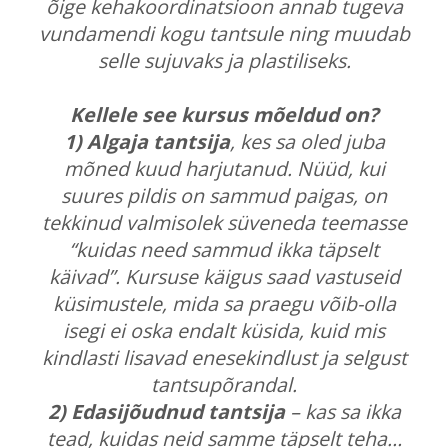
õige kehakoordinatsioon annab tugeva
vundamendi kogu tantsule ning muudab
selle sujuvaks ja plastiliseks.
Kellele see kursus mõeldud on?
1) Algaja tantsija
, kes sa oled juba
mõned kuud harjutanud. Nüüd, kui
suures pildis on sammud paigas, on
tekkinud valmisolek süveneda teemasse
“kuidas need sammud ikka täpselt
käivad”. Kursuse käigus saad vastuseid
küsimustele, mida sa praegu võib-olla
isegi ei oska endalt küsida, kuid mis
kindlasti lisavad enesekindlust ja selgust
tantsupõrandal.
2) Edasijõudnud tantsija
– kas sa ikka
tead, kuidas neid samme täpselt teha…