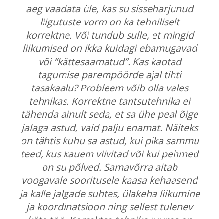
aeg vaadata üle, kas su sisseharjunud
liigutuste vorm on ka tehniliselt
korrektne. Või tundub sulle, et mingid
liikumised on ikka kuidagi ebamugavad
või “kättesaamatud”. Kas kaotad
tagumise parempöörde ajal tihti
tasakaalu? Probleem võib olla vales
tehnikas. Korrektne tantsutehnika ei
tähenda ainult seda, et sa ühe peal õige
jalaga astud, vaid palju enamat. Näiteks
on tähtis kuhu sa astud, kui pika sammu
teed, kus kauem viivitad või kui pehmed
on su põlved. Samavõrra aitab
voogavale sooritusele kaasa kehaasend
ja kalle jalgade suhtes, ülakeha liikumine
ja koordinatsioon ning sellest tulenev