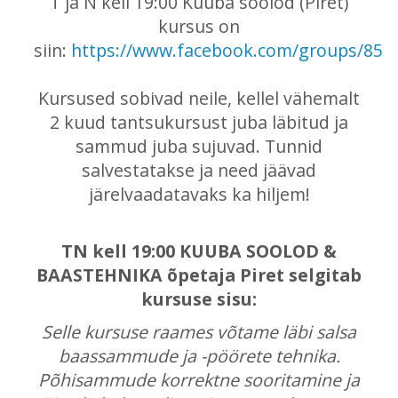
T ja N kell 19:00 Kuuba soolod (Piret)
kursus on
siin:
https://www.facebook.com/groups/850
Kursused sobivad neile, kellel vähemalt
2 kuud tantsukursust juba läbitud ja
sammud juba sujuvad. Tunnid
salvestatakse ja need jäävad
järelvaadatavaks ka hiljem!
TN kell 19:00 KUUBA SOOLOD &
BAASTEHNIKA õpetaja Piret selgitab
kursuse sisu:
Selle kursuse raames võtame läbi salsa
baassammude ja -pöörete tehnika.
Põhisammude korrektne sooritamine ja