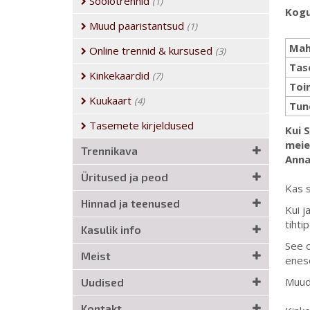
Soolotrennid
(1)
Kogu
Muud paaristantsud
(1)
Mah
Online trennid & kursused
(3)
Tas
Kinkekaardid
(7)
Toi
Kuukaart
(4)
Tun
Tasemete kirjeldused
Kui 
meie 
Trennikava
​Ann
Üritused ja peod
Kas s
Hinnad ja teenused
Kui j
tihti
Kasulik info
See o
Meist
enese
Muuda
Uudised
Kontakt