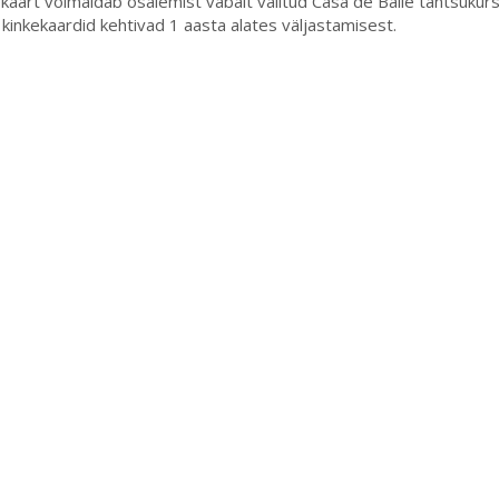
kaart võimaldab osalemist vabalt valitud Casa de Baile tantsukur
kinkekaardid kehtivad 1 aasta alates väljastamisest.