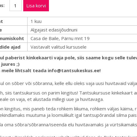
s:
Lisa korvi
t
1 kuu
e
Algajast edasijõudnuni
mumiskoht
Casa de Baile, Pärnu mnt 19
dide ajad
Vastavalt valitud kursusele
Sul paberist kinkekaarti vaja pole, siis saame kogu selle tu
juures ;)
a meile lihtsalt teada info@tantsukeskus.ee!
ul on sõber või sõbranna, kelle ellu oleks vaja uusi huvitavaid välj
ah, siis tantsukursus on parim kingitus! Tantsukursuse kinkekaart 
peale on vaja, et alustada millegi uue ja huvitavaga.
n kingitus, mis paneb teda rohkem liikuma, rohkem väljas käima,
kindlamaks muutuma ja loomulikult igal tantsupõrandal silma pai
 oma sõbra/sõbranna/iseenda elu huvitavamaks ja vürtsikamaks, l