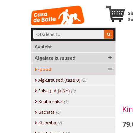
Si
S
Avaleht
Algajate kursused
E-pood
Algkursused (tase 0)
(3)
Salsa (LA ja NY)
(3)
Kuuba salsa
(9)
Kin
Bachata
(6)
Kizomba
79.
(2)