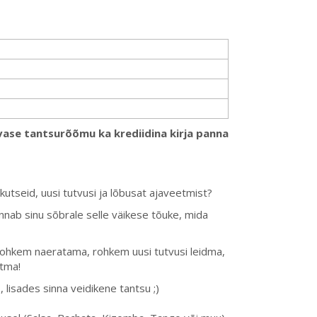
levase tantsurõõmu ka krediidina kirja panna
akutseid, uusi tutvusi ja lõbusat ajaveetmist?
annab sinu sõbrale selle väikese tõuke, mida
 rohkem naeratama, rohkem uusi tutvusi leidma,
stma!
isades sinna veidikene tantsu ;)