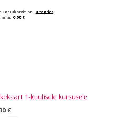
nu ostukorvis on:
0 toodet
umma:
0.00 €
kekaart 1-kuulisele kursusele
00 €