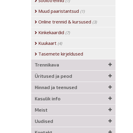
Soolotrennid
(1)
Muud paaristantsud
(1)
Online trennid & kursused
(3)
Kinkekaardid
(7)
Kuukaart
(4)
Tasemete kirjeldused
Trennikava
Üritused ja peod
Hinnad ja teenused
Kasulik info
Meist
Uudised
Kontakt