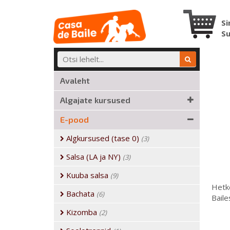
Si
S
Avaleht
Algajate kursused
E-pood
Algkursused (tase 0)
(3)
Salsa (LA ja NY)
(3)
Kuuba salsa
(9)
Hetke
Bachata
(6)
Baile
Kizomba
(2)