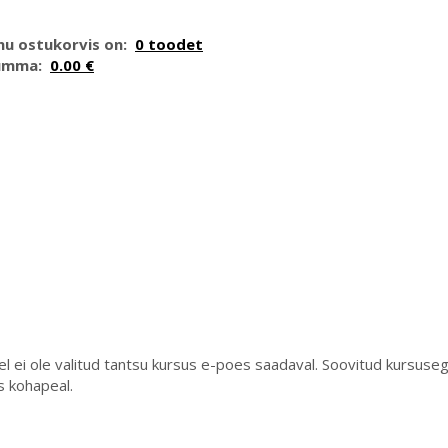
nu ostukorvis on:
0 toodet
umma:
0.00 €
l ei ole valitud tantsu kursus e-poes saadaval. Soovitud kursuseg
s kohapeal.