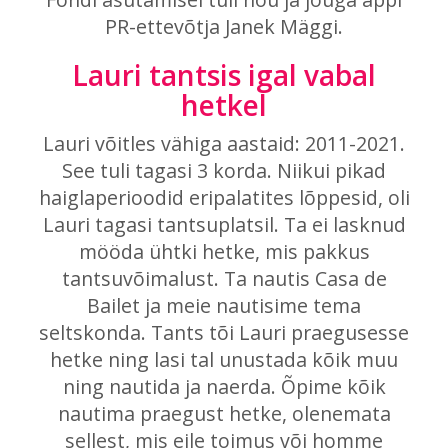
PR-ettevõtja Janek Mäggi.
Lauri tantsis igal vabal
hetkel
Lauri võitles vähiga aastaid: 2011-2021.
See tuli tagasi 3 korda. Niikui pikad
haiglaperioodid eripalatites lõppesid, oli
Lauri tagasi tantsuplatsil. Ta ei lasknud
mööda ühtki hetke, mis pakkus
tantsuvõimalust. Ta nautis Casa de
Bailet ja meie nautisime tema
seltskonda. Tants tõi Lauri praegusesse
hetke ning lasi tal unustada kõik muu
ning nautida ja naerda. Õpime kõik
nautima praegust hetke, olenemata
sellest, mis eile toimus või homme