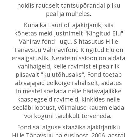
hoidis raudselt tantsupõrandal pilku
peal ja muheles.
Kuna ka Lauri oli ajakirjanik, siis
kõnetas meid justnimelt "Kingitud Elu"
Vähiravifondi lugu. Sihtasutus Hille
Tänavsuu Vähiravifond Kingitud Elu on
eraalgatuslik. Nende missioon on aidata
vähihaigeid, kelle ravimist ei pea riik
piisavalt "kulutõhusaks". Fond toetab
abivajajaid eelkõige rahaliselt, aidates
inimestel soetada neile hädavajalikke
kaasaegseid ravimeid, kinkides neile
seeläbi lootust, võimaluse kauem elada
või koguni täielikult terveneda.
Fond sai alguse staažika ajakirjaniku
Hille Tänavsuu haigusloost. 2006. aastal