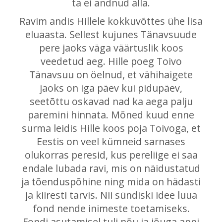
ta ei andnud alla.
Ravim andis Hillele kokkuvõttes ühe lisa
eluaasta. Sellest kujunes Tänavsuude
pere jaoks väga väärtuslik koos
veedetud aeg. Hille poeg Toivo
Tänavsuu on öelnud, et vähihaigete
jaoks on iga päev kui pidupäev,
seetõttu oskavad nad ka aega palju
paremini hinnata. Mõned kuud enne
surma leidis Hille koos poja Toivoga, et
Eestis on veel kümneid sarnases
olukorras peresid, kus pereliige ei saa
endale lubada ravi, mis on näidustatud
ja tõenduspõhine ning mida on hädasti
ja kiiresti tarvis. Nii sündiski idee luua
fond nende inimeste toetamiseks.
Fondi asutamisel tuli nõu ja jõuga appi