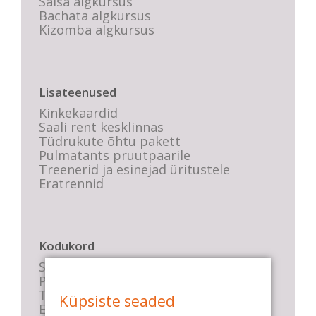
Salsa algkursus
Bachata algkursus
Kizomba algkursus
Lisateenused
Kinkekaardid
Saali rent kesklinnas
Tüdrukute õhtu pakett
Pulmatants pruutpaarile
Treenerid ja esinejad üritustele
Eratrennid
Kodukord
Stuudio sisekord
Privaatsustingimused
Tasemete kirjeldused
Küpsiste seaded
E-poe tingimused