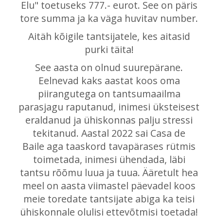
Elu" toetuseks 777.- eurot. See on päris
tore summa ja ka väga huvitav number.
Aitäh kõigile tantsijatele, kes aitasid
purki täita!
See aasta on olnud suurepärane.
Eelnevad kaks aastat koos oma
piirangutega on tantsumaailma
parasjagu raputanud, inimesi üksteisest
eraldanud ja ühiskonnas palju stressi
tekitanud. Aastal 2022 sai Casa de
Baile aga taaskord tavapärases rütmis
toimetada, inimesi ühendada, läbi
tantsu rõõmu luua ja tuua. Ääretult hea
meel on aasta viimastel päevadel koos
meie toredate tantsijate abiga ka teisi
ühiskonnale olulisi ettevõtmisi toetada!