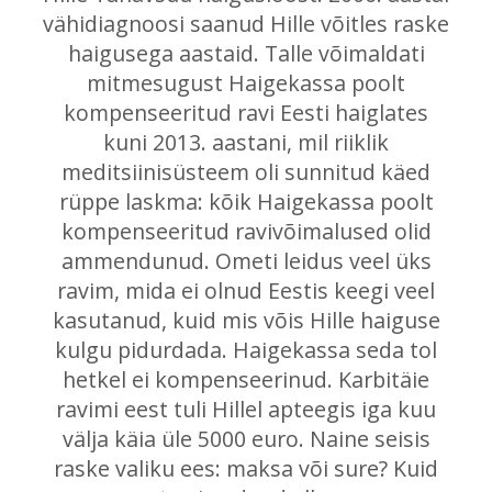
vähidiagnoosi saanud Hille võitles raske
haigusega aastaid. Talle võimaldati
mitmesugust Haigekassa poolt
kompenseeritud ravi Eesti haiglates
kuni 2013. aastani, mil riiklik
meditsiinisüsteem oli sunnitud käed
rüppe laskma: kõik Haigekassa poolt
kompenseeritud ravivõimalused olid
ammendunud. Ometi leidus veel üks
ravim, mida ei olnud Eestis keegi veel
kasutanud, kuid mis võis Hille haiguse
kulgu pidurdada. Haigekassa seda tol
hetkel ei kompenseerinud. Karbitäie
ravimi eest tuli Hillel apteegis iga kuu
välja käia üle 5000 euro. Naine seisis
raske valiku ees: maksa või sure? Kuid