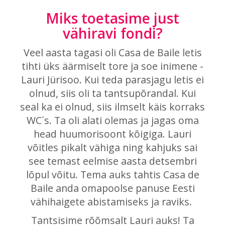
Miks toetasime just
vähiravi fondi?
Veel aasta tagasi oli Casa de Baile letis
tihti üks äärmiselt tore ja soe inimene -
Lauri Jürisoo. Kui teda parasjagu letis ei
olnud, siis oli ta tantsupõrandal. Kui
seal ka ei olnud, siis ilmselt käis korraks
WC´s. Ta oli alati olemas ja jagas oma
head huumorisoont kõigiga. Lauri
võitles pikalt vähiga ning kahjuks sai
see temast eelmise aasta detsembri
lõpul võitu. Tema auks tahtis Casa de
Baile anda omapoolse panuse Eesti
vähihaigete abistamiseks ja raviks.
Tantsisime rõõmsalt Lauri auks! Ta