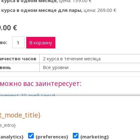
 курса в одном месяце
,
цена: 139.00 €
 курса в одном месяце для пары
,
цена: 269.00 €
.00 €
во:
В корзину
ичество часов
2 курса в течение месяца
вень
Все уровни
можно вас заинтересует:
немент: 30 дней танца!
t_mode_title}
00 €
ть больше
_intro}
{analytics}
{preferences}
{marketing}