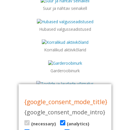
Suur ja nähtav seinakell
Hubased valgusseadistused
Korralikud aktiivkõlarid
Garderoobinurk
Toolide ja laudade võimalus
{google_consent_mode_title}
{google_consent_mode_intro}
Kohvi, tee ja litsentseeritud muusikaõigused
{necessary}
{analytics}